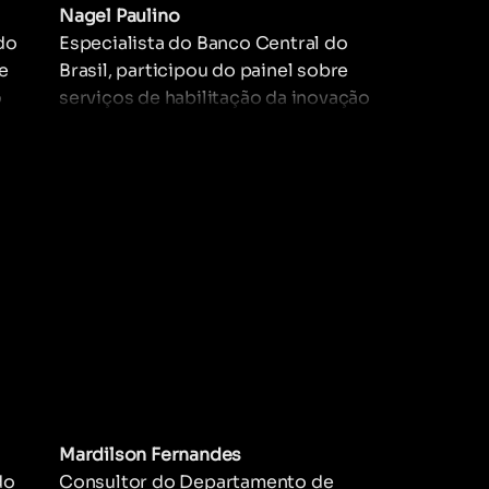
Nagel Paulino
do
Especialista do Banco Central do
e
Brasil, participou do painel sobre
o
serviços de habilitação da inovação
 Atua
nos setores público e privado,
cas que
discutindo sandboxes regulatórios e
 e a
de inovação, bancos modelo e outros
ambientes de API modelo.
Mardilson Fernandes
do
Consultor do Departamento de