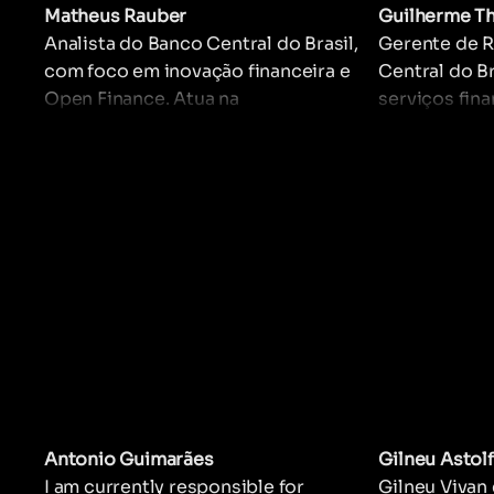
Matheus Rauber
Guilherme T
Analista do Banco Central do Brasil,
Gerente de 
com foco em inovação financeira e
Central do Br
Open Finance. Atua na
serviços fina
regulamentação e acompanhamento
pagamentos. 
de modelos de negócios digitais,
normas que 
promovendo a competitividade e a
eficiência e
eficiência no mercado de serviços
no setor fina
financeiros.
desenvolvim
regulamenta
de Open Fina
Antonio Guimarães
Gilneu Astolf
I am currently responsible for
Gilneu Vivan