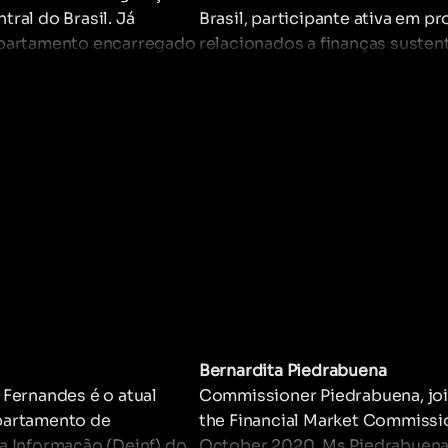
ral do Brasil. Já
Brasil, participante ativa em pr
epartamento encarregado
relacionados a finanças susten
o da regulação do
e inovação. Atua na elaboração
nceiro e o departamento
políticas públicas que visam in
 pelo monitoramento da
a sustentabilidade às práticas
 financeira do sistema
financeiras nacionais.
acional. Formado em
Universidade Federal do
o Sul, e pós-graduado
dade de Brasília, é
de carreira do Banco
e 1994.
Bernardita Piedrabuena
 Fernandes é o atual
Commissioner Piedrabuena, jo
partamento de
the Financial Market Commissi
a Informação (Deinf) do
October 2020. Ms Piedrabuena