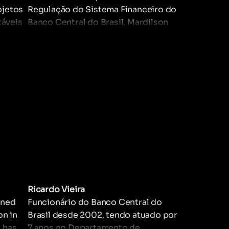
ojetos
Regulação do Sistema Financeiro do
táveis
Banco Central do Brasil, Mardilson
 de
Queiroz é doutor em Economia e
tegrar
graduado em Engenharia Eletrônica
pelo ITA. Com 26 anos de atuação no
Banco Central, coordenou a definição
do arcabouço regulatório sobre
arranjos e instituições de
pagamentos, fintechs de crédito, e a
regulação de recebíveis. Atualmente,
lidera projetos relacionados ao Open
Finance, incluindo a implementação
de uma nova estrutura de governança
para o sistema.
Ricardo Vieira
ined
Funcionário do Banco Central do
on in
Brasil desde 2002, tendo atuado por
 has
7 anos no Departamento de