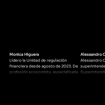
corporativa,
desenvolvim
capitais.
Monica Higuera
Alessandro O
Lidero la Unidad de regulación
Alessandro O
financiera desde agosto de 2023. De
superintend
profesión economista, especializada
Superintend
en gerencia, trabajo impulsando la
Privados (SU
inclusión e innovación financiera en
regulação e 
Colombia mediante el liderazgo a
de seguros no
equipos técnicos económicos y
jurídicos que proyectan decretos y