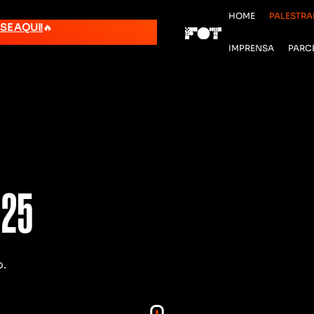
HOME
PALESTRA
SE AQUI!
🔥
IMPRENSA
PARC
025
o.