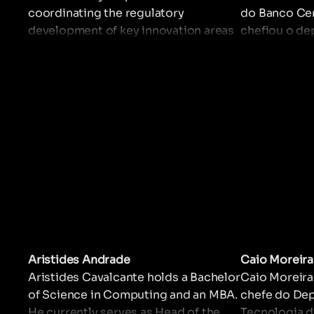
coordinating the regulatory
do Banco Cent
development of key innovation areas
chefiou o d
within the financial system, including
da elaboraçã
artificial intelligence, cybersecurity,
sistema fina
crypto-assets, fraud prevention, and
responsável
mergers and acquisitions. My work
estabilidade
focuses on building forward-looking
financeiro n
frameworks that foster innovation
Economia na 
while ensuring financial stability and
Rio Grande d
consumer protection.
pela Universi
funcionário 
Central desd
Aristides Andrade
Caio Moreira
Aristides Cavalcante holds a Bachelor
Caio Moreira
of Science in Computing and an MBA.
chefe do De
He currently serves as Head of the
Tecnologia d