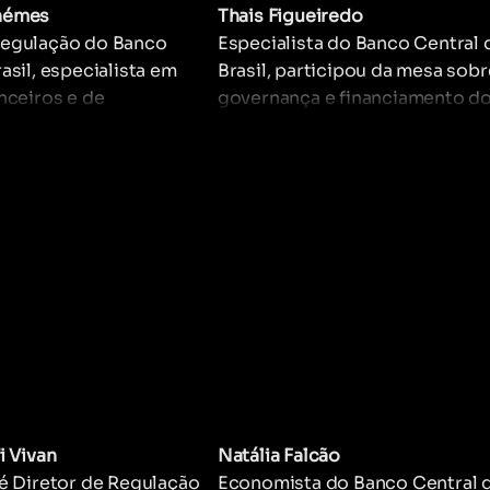
hémes
Thais Figueiredo
Regulação do Banco
Especialista do Banco Central 
asil, especialista em
Brasil, participou da mesa sobr
nceiros e de
governança e financiamento d
Atua na elaboração de
ecossistema de Open Finance.
garantem segurança,
na definição de políticas públi
 proteção ao consumidor
fortalecem a interoperabilidade
nceiro. É referência no
sustentabilidade do sistema
ento de
financeiro aberto no Brasil.
ções para o ecossistema
nce no Brasil.
i Vivan
Natália Falcão
 é Diretor de Regulação
Economista do Banco Central 