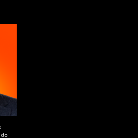
o
 do